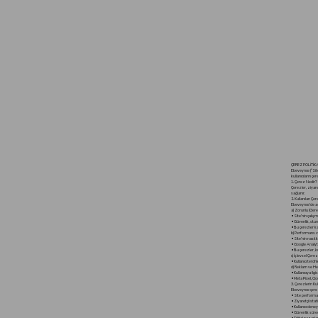
ÇEREZ POLİTİK
Ebeveynce (“Site”
kullanıcıların çe
1. Çerez Nedir?
Çerezler, ziyare
sağlanır.
2. Kullanılan Çer
Ebeveynce’de aşağ
a) Zorunlu (Gere
• Site’nin çalış
• Güvenlik, otur
• Bu çerezler k
b) Performans v
• Site’nin nasıl 
• Google Analytic
• Bu çerezler, ku
c) İşlevsel Çere
• Kullanıcı tercihl
d) Reklam ve Hed
• Kullanıcıya il
• Meta Pixel, Goo
3. Çerezlerin K
Ebeveynce çerezl
• Site performa
• Ziyaretçi ista
• Kullanıcı dene
• Güvenlik süre