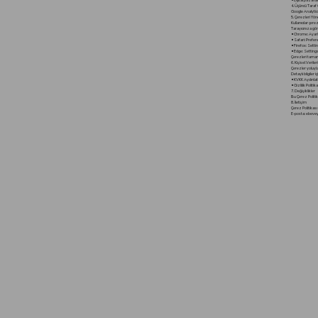
• Dijital pazarl
4. Üçüncü Taraf
Google Analytics,
5. Çerezleri Y
Kullanıcılar çere
Tarayıcınıza gör
• Chrome: Ayarl
• Safari: Prefe
• Firefox: Setti
• Edge: Setting
Çerezleri tamam
6. Kişisel Veril
Çerezler yoluyla
Detaylı bilgiler iç
• KVKK Aydınla
• Gizlilik Politika
7. Değişiklikler
Bu Çerez Politik
8. İletişim
Çerez Politikası i
E-posta: ebeve