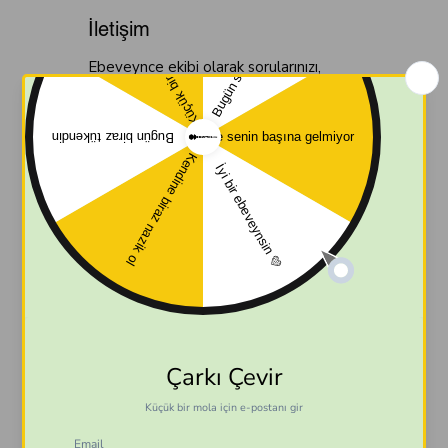
İletişim
Ebeveynce ekibi olarak sorularınızı, 
önerilerinizi ve iş birliklerinizi 
memnuniyetle dinliyoruz.
 Aşağıdaki kanallardan bize dilediğiniz 
zaman ulaşabilirsiniz.
Firma Adı / Sorumlu Kişi:
Ebeveynce 
(Fatma Büşra Öknel)
İletişim Adresi :
 İnönü mah. 1969. sk. 
31/1
E-posta:
ebeveyncee@gmail.com
Ad
Soyad