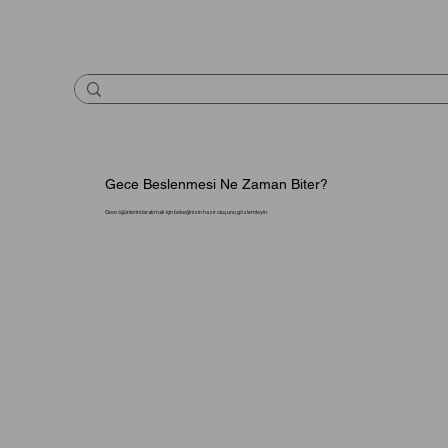
Gece Beslenmesi Ne Zaman Biter?
Gece öğünlerini bırakmak için bebeğinizin hazır oluşunu gözlemleyin.